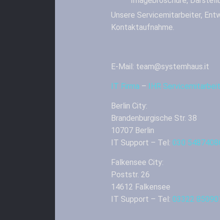
Imagebroschüre, Darstell
Unsere Servicemitarbeiter, Entw
Kontaktaufnahme.
E-Mail: team@systemhaus.it
IT Firma
–
IHR Servicemitarbe
Berlin City:
Brandenburgische Str. 38
10707 Berlin
IT Support – Tel:
030 5487408
Falkensee City:
Poststr. 26
14612 Falkensee
IT Support – Tel:
03322 85090