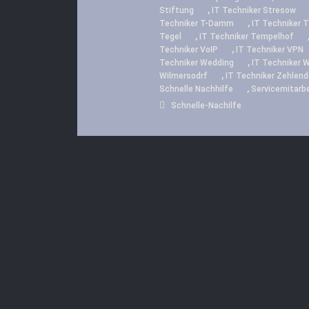
,
Stiftung
IT Techniker Stresow
,
Techniker T-Damm
IT Techniker T
,
Tegel
IT Techniker Tempelhof
,
Techniker VoIP
IT Techniker VPN
,
Techniker Wedding
IT Techniker 
,
Wilmersodrf
IT Techniker Zehlend
,
Schnelle Nachhilfe
Servicemitarbe
Schnelle-Nachilfe