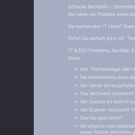
Schnelle Nachhilfe – Unternehm
Sie haben ein Problem, einen Au
Sie suchen eine IT Firma? Einen
Rufen Sie einfach jetzt an! Te
IT & EDV Probleme, Ausfälle, S
lösen
Ihre Telefonanlage oder 
Die Internetseite muss ü
Der Server ist ausgefalle
Das Netzwerk verursacht 
Der Drucker ist nicht in F
Der Scanner verursacht 
Das Fax geht nicht?
Sie erhalten vom Anbieter
neuen Router und nichts 