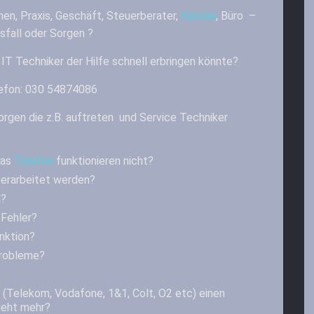
en, Praxis, Geschäft, Steuerberater,
Kanzlei
, Büro –
sfall oder Sorgen ?
 IT Techniker der Hilfe schnell erbringen könnte?
lefon: 030 54874086
orgen die z.B. auftreten und Service Techniker
das
Telefon
funktionieren nicht?
berarbeitet werden?
n?
Fehler?
unktion?
Probleme?
 (Telekom, Vodafone, 1&1, Colt, O2 etc) einen
geht mehr?