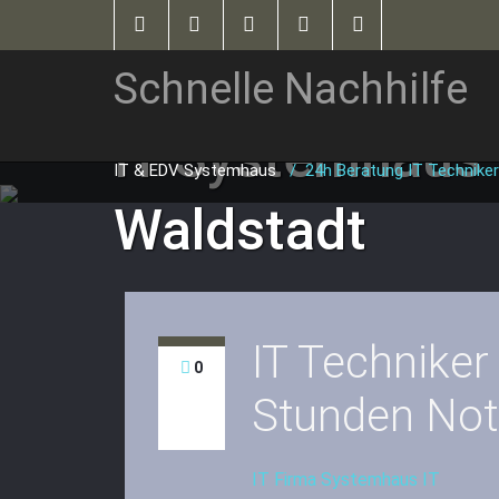
Schnelle Nachhilfe
IT Systemhaus
IT & EDV Systemhaus
/
24h Beratung IT Techniker
Waldstadt
IT Techniker
0
Stunden Notf
IT Firma Systemhaus IT