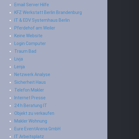
Email Server Hilfe
KFZ Werkstatt Berlin Brandenburg
IT & EDV Systemhaus Berlin
Pferdehof am Weiler
Keine Website
Login Computer
Traum Bad
Livja
Lenja
Netzwerk Analyse
Sicherheit Haus
Telefon Makler
Internet Presse
24 h Beratung IT
Objekt zu verkaufen
Makler Wohnung
Eure EventArena GmbH
IT Arbeitsplatz