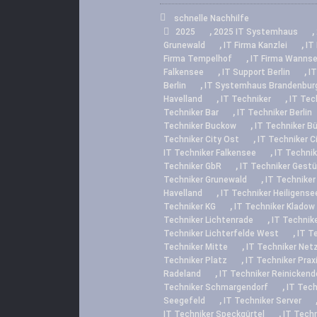
schnelle Nachhilfe
,
,
2025
2025 IT Systemhaus
,
,
Grunewald
IT Firma Kanzlei
IT
,
Firma Tempelhof
IT Firma Wanns
,
,
Falkensee
IT Support Berlin
IT
,
Berlin
IT Systemhaus Brandenbur
,
,
Havelland
IT Techniker
IT Tec
,
Techniker Bar
IT Techniker Berlin
,
Techniker Buckow
IT Techniker B
,
Techniker City Ost
IT Techniker C
,
IT Techniker Falkensee
IT Technik
,
Techniker GbR
IT Techniker Gestü
,
Techniker Grunewald
IT Techniker
,
Havelland
IT Techniker Heiligense
,
Techniker KG
IT Techniker Kladow
,
Techniker Lichtenrade
IT Technike
,
Techniker Lichterfelde West
IT T
,
Techniker Mitte
IT Techniker Net
,
Techniker Platz
IT Techniker Prax
,
Radeland
IT Techniker Reinickend
,
Techniker Schmargendorf
IT Tec
,
Seegefeld
IT Techniker Server
,
IT Techniker Speckgürtel
IT Techn