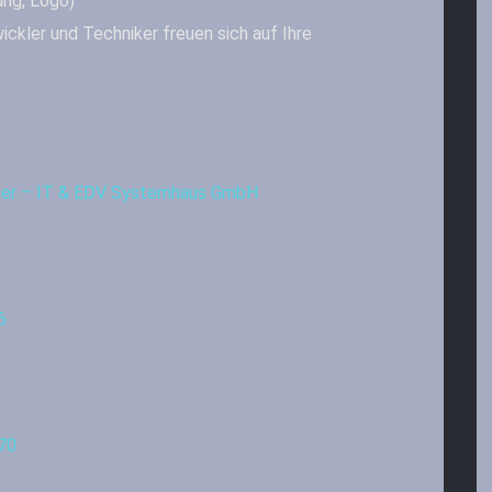
ung, Logo)
ickler und Techniker freuen sich auf Ihre
iter – IT & EDV Systemhaus GmbH
6
70