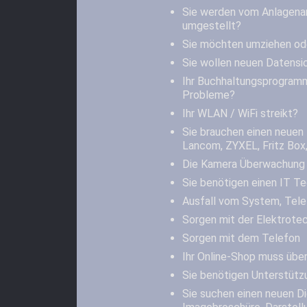
Sie werden vom Anlagena
umgestellt?
Sie möchten umziehen od
Sie wollen neuen Datensi
Ihr Buchhaltungsprogramm
Probleme?
Ihr WLAN / WiFi streikt?
Sie brauchen einen neuen 
Lancom, ZYXEL, Fritz Box,
Die Kamera Überwachung 
Sie benötigen einen IT Te
Ausfall vom System, Tele
Sorgen mit der Elektrotec
Sorgen mit dem Telefon
Ihr Online-Shop muss übe
Sie benötigen Unterstütz
Sie suchen einen neuen Die