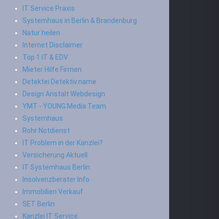
IT Service Praxis
Systemhaus in Berlin & Brandenburg
Natur heilen
Internet Disclaimer
Top 1 IT & EDV
Mieter Hilfe Firmen
Detektei Detektiv.name
Design Anstalt Webdesign
YMT - YOUNG Media Team
Systemhaus
Rohr Notdienst
IT Problem in der Kanzlei?
Versicherung Aktuell
IT Systemhaus Berlin
Insolvenzberater Info
Immobilien Verkauf
SET Berlin
Kanzlei IT Service