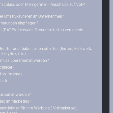
nschluss oder Mehrgeräte – Anschluss auf VoIP
er umstrukturieren im Unternehmen?
cherungen einpflegen?
 (DATEV, Lexware, Steuersoft etc.) verursacht
Router oder haben einen erhalten (Bintec, Funkwerk,
 EasyBox, etc)
muss überarbeitet werden?
chniker?
fon, Internet
hnik
rarbeitet werden?
ung im Marketing?
nstleister für Ihre Werbung ( Visitenkarten,