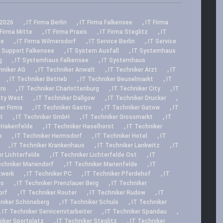
,
,
,
2026
IT Firma Berlin
IT Firma Falkensee
IT Firma
,
,
,
 Firma Mitte
IT Firma Praxis
IT Firma Steglitz
IT
,
,
,
ee
IT Firma Wilmersdorf
IT Service Berlin
IT Service
,
,
 Support Falkensee
IT System Ausfall
IT Systemhaus
,
,
g
IT Systemhaus Falkensee
IT Systemhaus
,
,
,
hniker AG
IT Techniker Anwalt
IT Techniker Arzt
IT
,
,
,
IT Techniker Betrieb
IT Techniker Beuselmarkt
IT
,
,
,
üro
IT Techniker Charlottenburg
IT Techniker City
IT
,
,
,
ity West
IT Techniker Dallgow
IT Techniker Drucker
,
,
,
er Firma
IT Techniker Gastro
IT Techniker Gatow
IT
,
,
,
t
IT Techniker GmbH
IT Techniker Grossmarkt
IT
,
,
 Hakenfelde
IT Techniker Haselhorst
IT Techniker
,
,
,
e
IT Techniker Hermsdorf
IT Techniker Hotel
IT
,
,
,
IT Techniker Krankenhaus
IT Techniker Lankwitz
IT
,
,
r Lichterfelde
IT Techniker Lichterfelde Ost
IT
,
,
echniker Mariendorf
IT Techniker Marienfelde
IT
,
,
,
zwerk
IT Techniker PC
IT Techniker Pferdehof
IT
,
,
is
IT Techniker Prenzlauer Berg
IT Techniker
,
,
,
orf
IT Techniker Router
IT Techniker Rudow
IT
,
,
hniker Schöneberg
IT Techniker Schule
IT Techniker
,
,
,
IT Techniker Servicemitarbeiter
IT Techniker Spandau
,
,
iker Sportplatz
IT Techniker Steglitz
IT Techniker