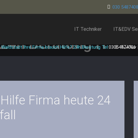
030 548740
IT Techniker
IT&EDV Se
 24h Beratung
IT Tec
 Waldstadt Ihre Firma brauch Hilfe? 24h Beratung Tel:
03054874086
 Hilfe Firma heute 24
all