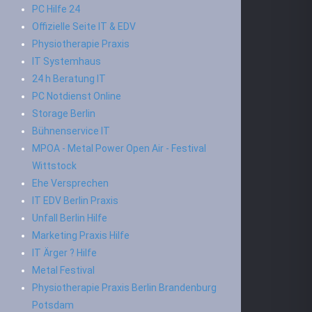
PC Hilfe 24
Offizielle Seite IT & EDV
Physiotherapie Praxis
IT Systemhaus
24 h Beratung IT
PC Notdienst Online
Storage Berlin
Bühnenservice IT
MPOA - Metal Power Open Air - Festival
Wittstock
Ehe Versprechen
IT EDV Berlin Praxis
Unfall Berlin Hilfe
Marketing Praxis Hilfe
IT Ärger ? Hilfe
Metal Festival
Physiotherapie Praxis Berlin Brandenburg
Potsdam