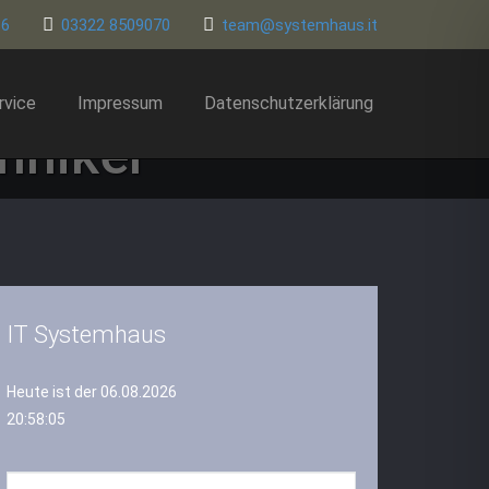
86
03322 8509070
team@systemhaus.it
rvice
Impressum
Datenschutzerklärung
hniker
IT Systemhaus
Heute ist der 06.08.2026
20:58:06