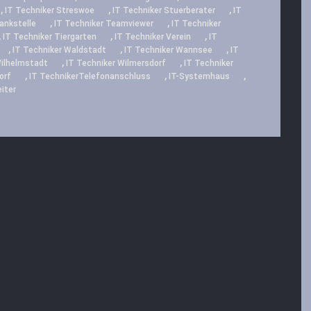
,
,
,
IT Techniker Streswoe
IT Techniker Stuerberater
IT
,
,
ankstelle
IT Techniker Teamviewer
IT Techniker
,
,
,
IT Techniker Tiergarten
IT Techniker Verein
IT
,
,
,
IT Techniker Waldstadt
IT Techniker Wannsee
IT
,
,
Wilhelmstadt
IT Techniker Wilmersdorf
IT Techniker
,
,
,
orf
IT TechnikerTelefonanschluss
IT-Systemhaus
iter