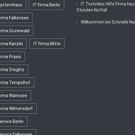
IT Techniker Hilfe Firma heu
Systemhaus
IT Firma Berlin
Stunden Notfall
Firma Falkensee
Willkommen bei Schnelle Na
Firma Grunewald
irma Kanzlei
IT Firma Mitte
irma Praxis
irma Steglitz
Firma Tempelhof
Firma Wannsee
Firma Wilmersdorf
ervice Berlin
Service Falkensee