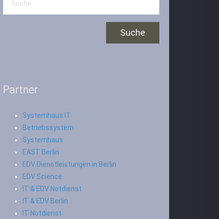
Partner
Systemhaus IT
Betriebssystem
Systemhaus
EAST Berlin
EDV Dienstleistungen in Berlin
EDV Science
IT & EDV Notdienst
IT & EDV Berlin
IT Notdienst