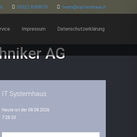
86
03322 8509070
team@systemhaus.it
rvice
Impressum
Datenschutzerklärung
chniker AG
IT Systemhaus
Heute ist der 08.08.2026
7:28:34