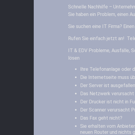
Schnelle Nachhilfe – Unternehm
Sie haben ein Problem, einen Au
Sie suchen eine IT Firma? Einen
Rufen Sie einfach jetzt an! Te
IT & EDV Probleme, Ausfälle, S
lösen
Ihre Telefonanlage oder 
Die Internetseite muss ü
Der Server ist ausgefalle
Das Netzwerk verursacht 
Der Drucker ist nicht in F
Der Scanner verursacht 
Das Fax geht nicht?
Sie erhalten vom Anbieter
neuen Router und nichts 