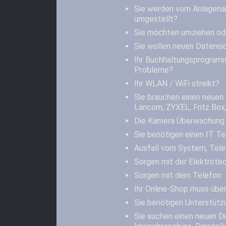
Sie werden vom Anlagena
umgestellt?
Sie möchten umziehen od
Sie wollen neuen Datensi
Ihr Buchhaltungsprogramm
Probleme?
Ihr WLAN / WiFi streikt?
Sie brauchen einen neuen 
Lancom, ZYXEL, Fritz Box,
Die Kamera Überwachung 
Sie benötigen einen IT Te
Ausfall vom System, Tele
Sorgen mit der Elektrotec
Sorgen mit dem Telefon
Ihr Online-Shop muss übe
Sie benötigen Unterstütz
Sie suchen einen neuen Die