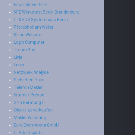
Email Server Hilfe
KFZ Werkstatt Berlin Brandenburg
IT & EDV Systemhaus Berlin
Pferdehof am Weiler
Keine Website
Login Computer
Traum Bad
Livja
Lenja
Netzwerk Analyse
Sicherheit Haus
Telefon Makler
Internet Presse
24 h Beratung IT
Objekt zu verkaufen
Makler Wohnung
Eure EventArena GmbH
IT Arbeitsplatz