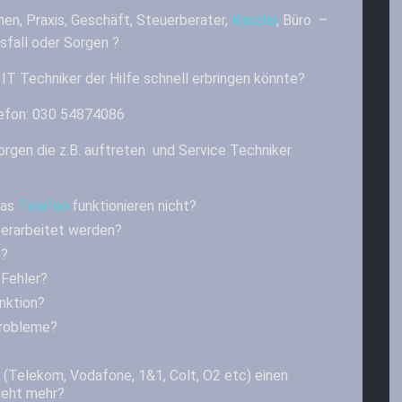
en, Praxis, Geschäft, Steuerberater,
Kanzlei
, Büro –
sfall oder Sorgen ?
 IT Techniker der Hilfe schnell erbringen könnte?
lefon: 030 54874086
orgen die z.B. auftreten und Service Techniker
das
Telefon
funktionieren nicht?
berarbeitet werden?
n?
Fehler?
unktion?
Probleme?
 (Telekom, Vodafone, 1&1, Colt, O2 etc) einen
geht mehr?