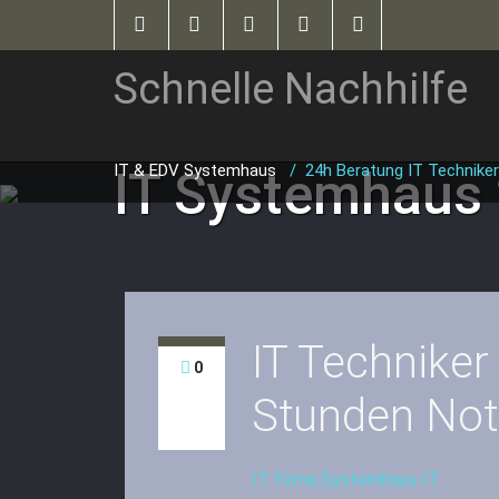
Schnelle Nachhilfe
IT & EDV Systemhaus
/
24h Beratung IT Techniker
IT Systemhaus
IT Techniker
0
Stunden Notf
IT Firma Systemhaus IT