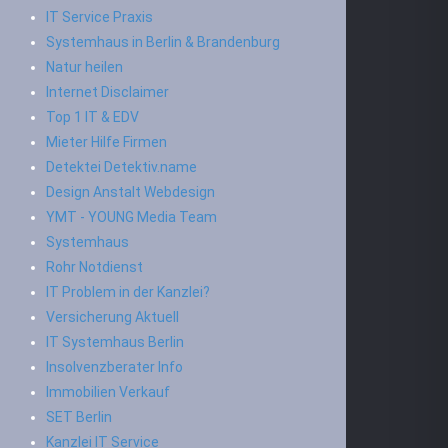
IT Service Praxis
Systemhaus in Berlin & Brandenburg
Natur heilen
Internet Disclaimer
Top 1 IT & EDV
Mieter Hilfe Firmen
Detektei Detektiv.name
Design Anstalt Webdesign
YMT - YOUNG Media Team
Systemhaus
Rohr Notdienst
IT Problem in der Kanzlei?
Versicherung Aktuell
IT Systemhaus Berlin
Insolvenzberater Info
Immobilien Verkauf
SET Berlin
Kanzlei IT Service