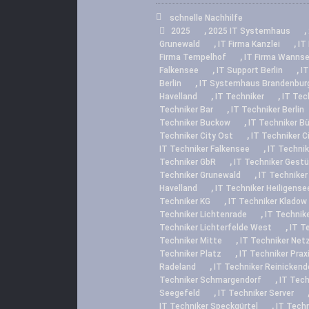
schnelle Nachhilfe
,
,
2025
2025 IT Systemhaus
,
,
Grunewald
IT Firma Kanzlei
IT
,
Firma Tempelhof
IT Firma Wanns
,
,
Falkensee
IT Support Berlin
IT
,
Berlin
IT Systemhaus Brandenbur
,
,
Havelland
IT Techniker
IT Tec
,
Techniker Bar
IT Techniker Berlin
,
Techniker Buckow
IT Techniker B
,
Techniker City Ost
IT Techniker C
,
IT Techniker Falkensee
IT Technik
,
Techniker GbR
IT Techniker Gestü
,
Techniker Grunewald
IT Techniker
,
Havelland
IT Techniker Heiligense
,
Techniker KG
IT Techniker Kladow
,
Techniker Lichtenrade
IT Technike
,
Techniker Lichterfelde West
IT T
,
Techniker Mitte
IT Techniker Net
,
Techniker Platz
IT Techniker Prax
,
Radeland
IT Techniker Reinickend
,
Techniker Schmargendorf
IT Tec
,
Seegefeld
IT Techniker Server
,
IT Techniker Speckgürtel
IT Techn