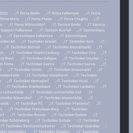
,
,
,
2026
IT Firma Berlin
IT Firma Falkensee
IT Firma
,
,
,
 Firma Mitte
IT Firma Praxis
IT Firma Steglitz
IT
,
,
,
ee
IT Firma Wilmersdorf
IT Service Berlin
IT Service
,
,
 Support Falkensee
IT System Ausfall
IT Systemhaus
,
,
g
IT Systemhaus Falkensee
IT Systemhaus
,
,
,
hniker AG
IT Techniker Anwalt
IT Techniker Arzt
IT
,
,
,
IT Techniker Betrieb
IT Techniker Beuselmarkt
IT
,
,
,
üro
IT Techniker Charlottenburg
IT Techniker City
IT
,
,
,
ity West
IT Techniker Dallgow
IT Techniker Drucker
,
,
,
er Firma
IT Techniker Gastro
IT Techniker Gatow
IT
,
,
,
t
IT Techniker GmbH
IT Techniker Grossmarkt
IT
,
,
 Hakenfelde
IT Techniker Haselhorst
IT Techniker
,
,
,
e
IT Techniker Hermsdorf
IT Techniker Hotel
IT
,
,
,
IT Techniker Krankenhaus
IT Techniker Lankwitz
IT
,
,
r Lichterfelde
IT Techniker Lichterfelde Ost
IT
,
,
echniker Mariendorf
IT Techniker Marienfelde
IT
,
,
,
zwerk
IT Techniker PC
IT Techniker Pferdehof
IT
,
,
is
IT Techniker Prenzlauer Berg
IT Techniker
,
,
,
orf
IT Techniker Router
IT Techniker Rudow
IT
,
,
hniker Schöneberg
IT Techniker Schule
IT Techniker
,
,
,
IT Techniker Servicemitarbeiter
IT Techniker Spandau
,
,
iker Sportplatz
IT Techniker Steglitz
IT Techniker