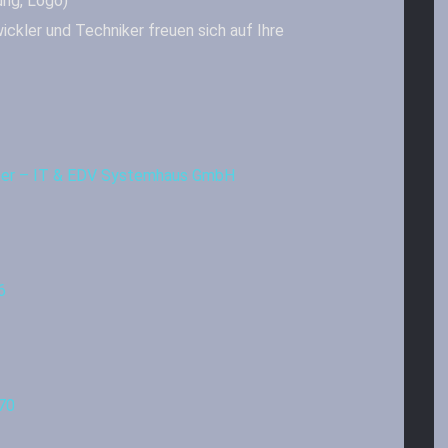
ung, Logo)
ickler und Techniker freuen sich auf Ihre
iter – IT & EDV Systemhaus GmbH
6
70