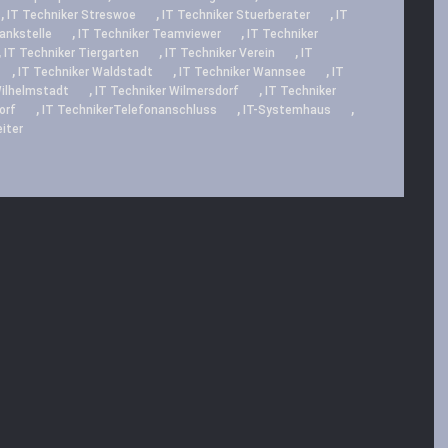
,
,
,
IT Techniker Streswoe
IT Techniker Stuerberater
IT
,
,
ankstelle
IT Techniker Teamviewer
IT Techniker
,
,
,
IT Techniker Tiergarten
IT Techniker Verein
IT
,
,
,
IT Techniker Waldstadt
IT Techniker Wannsee
IT
,
,
Wilhelmstadt
IT Techniker Wilmersdorf
IT Techniker
,
,
,
orf
IT TechnikerTelefonanschluss
IT-Systemhaus
iter