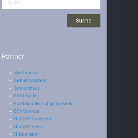
Partner
Systemhaus IT
Betriebssystem
Systemhaus
EAST Berlin
EDV Dienstleistungen in Berlin
EDV Science
IT & EDV Notdienst
IT & EDV Berlin
IT Notdienst