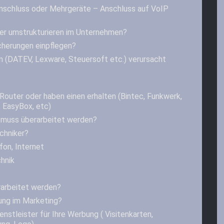
nschluss oder Mehrgeräte – Anschluss auf VoIP
er umstrukturieren im Unternehmen?
cherungen einpflegen?
 (DATEV, Lexware, Steuersoft etc.) verursacht
Router oder haben einen erhalten (Bintec, Funkwerk,
 EasyBox, etc)
muss überarbeitet werden?
chniker?
fon, Internet
hnik
rarbeitet werden?
ung im Marketing?
nstleister für Ihre Werbung ( Visitenkarten,