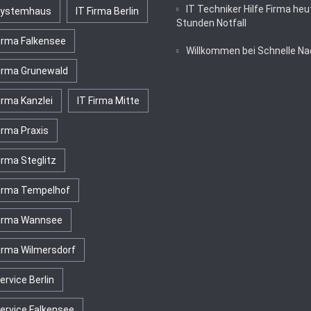
IT Techniker Hilfe Firma heu
Systemhaus
IT Firma Berlin
Stunden Notfall
Firma Falkensee
Willkommen bei Schnelle Na
Firma Grunewald
irma Kanzlei
IT Firma Mitte
irma Praxis
irma Steglitz
Firma Tempelhof
Firma Wannsee
Firma Wilmersdorf
ervice Berlin
Service Falkensee