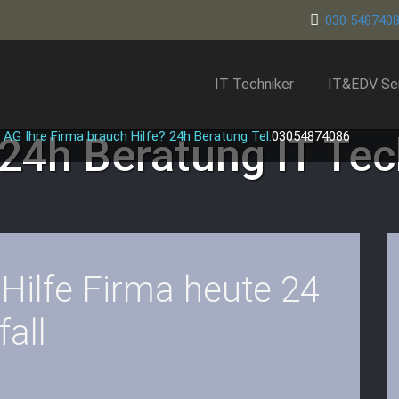
030 548740
IT Techniker
IT&EDV Se
 AG Ihre Firma brauch Hilfe? 24h Beratung Tel:
03054874086
 24h Beratung
IT Te
 Hilfe Firma heute 24
all