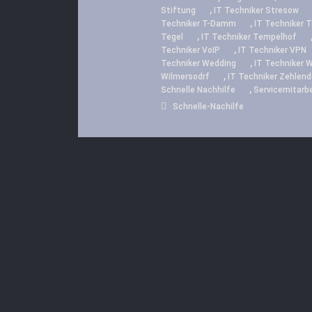
,
Stiftung
IT Techniker Stresow
,
Techniker T-Damm
IT Techniker T
,
Tegel
IT Techniker Tempelhof
,
Techniker VoIP
IT Techniker VPN
,
Techniker Wedding
IT Techniker 
,
Wilmersodrf
IT Techniker Zehlend
,
Schnelle Nachhilfe
Servicemitarbe
Schnelle-Nachilfe