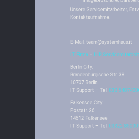
Imagebroschüre, Darstell
Unsere Servicemitarbeiter, Entw
Kontaktaufnahme.
E-Mail: team@systemhaus.it
IT Firma
–
IHR Servicemitarbe
Berlin City:
Brandenburgische Str. 38
10707 Berlin
IT Support – Tel:
030 5487408
Falkensee City:
Poststr. 26
14612 Falkensee
IT Support – Tel:
03322 85090