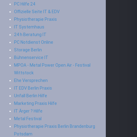
PC Hilfe 24
Offizielle Seite IT & EDV
Physiotherapie Praxis
IT Systemhaus
24 h Beratung IT
PC Notdienst Online
Storage Berlin
Bühnenservice IT
MPOA - Metal Power Open Air - Festival
Wittstock
Ehe Versprechen
IT EDV Berlin Praxis
Unfall Berlin Hilfe
Marketing Praxis Hilfe
IT Ärger ? Hilfe
Metal Festival
Physiotherapie Praxis Berlin Brandenburg
Potsdam