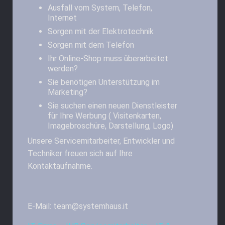
Ausfall vom System, Telefon,
Internet
Sorgen mit der Elektrotechnik
Sorgen mit dem Telefon
Ihr Online-Shop muss überarbeitet
werden?
Sie benötigen Unterstützung im
Marketing?
Sie suchen einen neuen Dienstleister
für Ihre Werbung ( Visitenkarten,
Imagebroschüre, Darstellung, Logo)
Unsere Servicemitarbeiter, Entwickler und
Techniker freuen sich auf Ihre
Kontaktaufnahme.
E-Mail: team@systemhaus.it