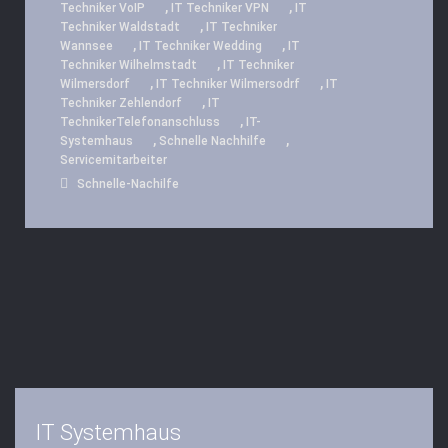
,
,
Techniker VoIP
IT Techniker VPN
IT
,
Techniker Waldstadt
IT Techniker
,
,
Wannsee
IT Techniker Wedding
IT
,
Techniker Wilhelmstadt
IT Techniker
,
,
Wilmersdorf
IT Techniker Wilmersodrf
IT
,
Techniker Zehlendorf
IT
,
TechnikerTelefonanschluss
IT-
,
,
Systemhaus
Schnelle Nachhilfe
Servicemitarbeiter
Schnelle-Nachilfe
IT Systemhaus