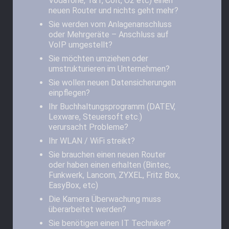
Vodafone, 1&1, Colt, O2 etc) einen
neuen Router und nichts geht mehr?
Sie werden vom Anlagenanschluss
oder Mehrgeräte – Anschluss auf
VoIP umgestellt?
Sie möchten umziehen oder
umstrukturieren im Unternehmen?
Sie wollen neuen Datensicherungen
einpflegen?
Ihr Buchhaltungsprogramm (DATEV,
Lexware, Steuersoft etc.)
verursacht Probleme?
Ihr WLAN / WiFi streikt?
Sie brauchen einen neuen Router
oder haben einen erhalten (Bintec,
Funkwerk, Lancom, ZYXEL, Fritz Box,
EasyBox, etc)
Die Kamera Überwachung muss
überarbeitet werden?
Sie benötigen einen IT Techniker?