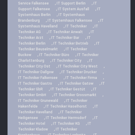
,
,
Service Falkensee
IT Support Berlin
IT
,
,
Support Falkensee
IT System Ausfall
IT
,
Systemhaus Berlin
IT Systemhaus
,
,
Brandenburg
IT Systemhaus Falkensee
IT
,
,
Systemhaus Havelland
IT Techniker
IT
,
,
Techniker AG
IT Techniker Anwalt
IT
,
,
Techniker Arzt
IT Techniker Bar
IT
,
,
Techniker Berlin
IT Techniker Betrieb
IT
,
Techniker Beuselmarkt
IT Techniker
,
,
Buckow
IT Techniker Büro
IT Techniker
,
,
Charlottenburg
IT Techniker City
IT
,
,
Techniker City Ost
IT Techniker City West
,
,
IT Techniker Dallgow
IT Techniker Drucker
,
,
IT Techniker Falkensee
IT Techniker Firma
,
,
IT Techniker Gastro
IT Techniker Gatow
IT
,
,
Techniker GbR
IT Techniker Gestüt
IT
,
,
Techniker GmbH
IT Techniker Grossmarkt
,
IT Techniker Grunewald
IT Techniker
,
,
Hakenfelde
IT Techniker Haselhorst
IT
,
Techniker Havelland
IT Techniker
,
,
Heiligensee
IT Techniker Hermsdorf
IT
,
,
Techniker Hotel
IT Techniker KG
IT
,
Techniker Kladow
IT Techniker
,
,