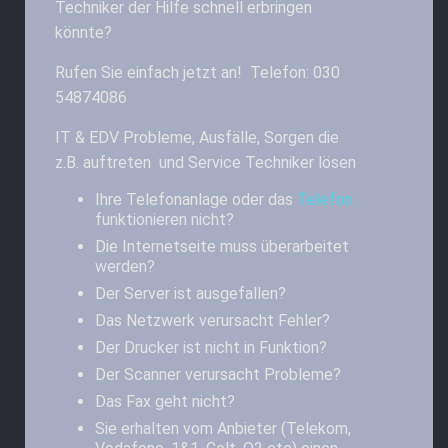
Techniker der Hilfe schnell erbringen
könnte?
Rufen Sie einfach jetzt an! Telefon: 030
54874086
IT & EDV Probleme, Ausfälle, Sorgen die
z.B. auftreten und Service Techniker lösen
Ihre Telefonanlage oder das
Telefon
funktionieren nicht?
Die Internetseite muss überarbeitet
werden?
Der Server ist ausgefallen?
Das Netzwerk verursacht Fehler?
Der Drucker ist nicht in Funktion?
Der Scanner verursacht Probleme?
Das Fax geht nicht?
Sie erhalten vom Anbieter (Telekom,