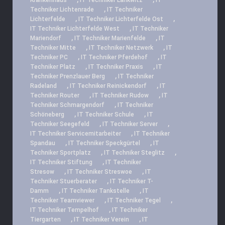
Krankenhaus
IT Techniker Lankwitz
IT
,
Techniker Lichtenrade
IT Techniker
,
,
Lichterfelde
IT Techniker Lichterfelde Ost
,
IT Techniker Lichterfelde West
IT Techniker
,
,
Mariendorf
IT Techniker Marienfelde
IT
,
,
Techniker Mitte
IT Techniker Netzwerk
IT
,
,
Techniker PC
IT Techniker Pferdehof
IT
,
,
Techniker Platz
IT Techniker Praxis
IT
,
Techniker Prenzlauer Berg
IT Techniker
,
,
Radeland
IT Techniker Reinickendorf
IT
,
,
Techniker Router
IT Techniker Rudow
IT
,
Techniker Schmargendorf
IT Techniker
,
,
Schöneberg
IT Techniker Schule
IT
,
,
Techniker Seegefeld
IT Techniker Server
,
IT Techniker Servicemitarbeiter
IT Techniker
,
,
Spandau
IT Techniker Speckgürtel
IT
,
,
Techniker Sportplatz
IT Techniker Steglitz
,
IT Techniker Stiftung
IT Techniker
,
,
Stresow
IT Techniker Streswoe
IT
,
Techniker Stuerberater
IT Techniker T-
,
,
Damm
IT Techniker Tankstelle
IT
,
,
Techniker Teamviewer
IT Techniker Tegel
,
IT Techniker Tempelhof
IT Techniker
,
,
Tiergarten
IT Techniker Verein
IT