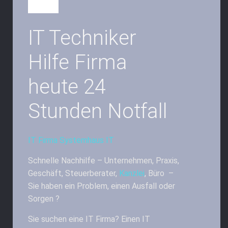
IT Techniker
Hilfe Firma
heute 24
Stunden Notfall
IT Firma Systemhaus IT
Schnelle Nachhilfe – Unternehmen, Praxis,
Geschäft, Steuerberater,
Kanzlei
, Büro –
Sie haben ein Problem, einen Ausfall oder
Sorgen ?
Sie suchen eine IT Firma? Einen IT