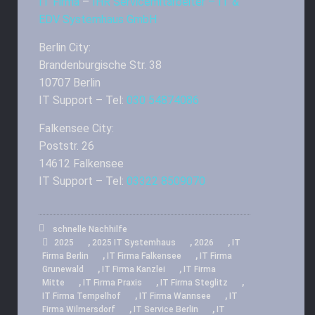
IT Firma
–
IHR Servicemitarbeiter – IT &
EDV Systemhaus GmbH
Berlin City:
Brandenburgische Str. 38
10707 Berlin
IT Support – Tel:
030 54874086
Falkensee City:
Poststr. 26
14612 Falkensee
IT Support – Tel:
03322 8509070
schnelle Nachhilfe
,
,
,
2025
2025 IT Systemhaus
2026
IT
,
,
Firma Berlin
IT Firma Falkensee
IT Firma
,
,
Grunewald
IT Firma Kanzlei
IT Firma
,
,
,
Mitte
IT Firma Praxis
IT Firma Steglitz
,
,
IT Firma Tempelhof
IT Firma Wannsee
IT
,
,
Firma Wilmersdorf
IT Service Berlin
IT