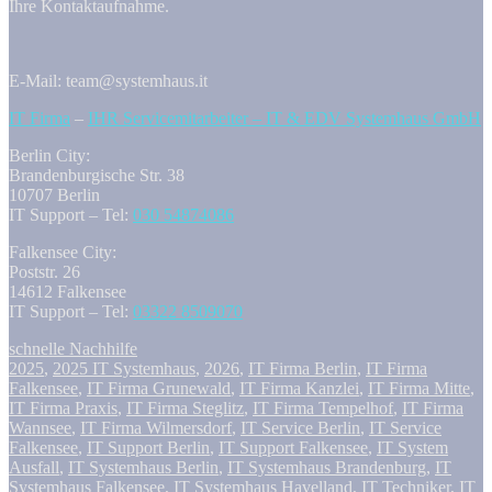
Ihre Kontaktaufnahme.
E-Mail: team@systemhaus.it
IT Firma
–
IHR Servicemitarbeiter – IT & EDV Systemhaus GmbH
Berlin City:
Brandenburgische Str. 38
10707 Berlin
IT Support – Tel:
030 54874086
Falkensee City:
Poststr. 26
14612 Falkensee
IT Support – Tel:
03322 8509070
schnelle Nachhilfe
2025
,
2025 IT Systemhaus
,
2026
,
IT Firma Berlin
,
IT Firma
Falkensee
,
IT Firma Grunewald
,
IT Firma Kanzlei
,
IT Firma Mitte
,
IT Firma Praxis
,
IT Firma Steglitz
,
IT Firma Tempelhof
,
IT Firma
Wannsee
,
IT Firma Wilmersdorf
,
IT Service Berlin
,
IT Service
Falkensee
,
IT Support Berlin
,
IT Support Falkensee
,
IT System
Ausfall
,
IT Systemhaus Berlin
,
IT Systemhaus Brandenburg
,
IT
Systemhaus Falkensee
,
IT Systemhaus Havelland
,
IT Techniker
,
IT