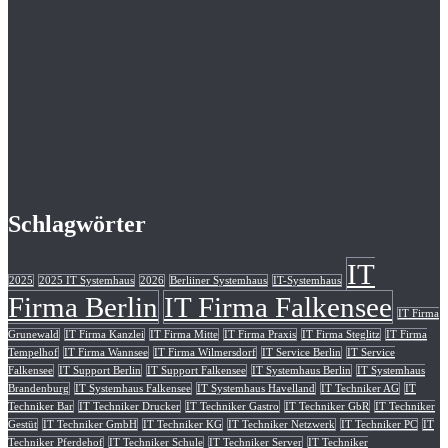
Schlagwörter
IT
2025
2025 IT Systemhaus
2026
Berliiner Systemhaus
IT-Systemhaus
Firma Berlin
IT Firma Falkensee
IT Firma
Grunewald
IT Firma Kanzlei
IT Firma Mitte
IT Firma Praxis
IT Firma Steglitz
IT Firma
Tempelhof
IT Firma Wannsee
IT Firma Wilmersdorf
IT Service Berlin
IT Service
Falkensee
IT Support Berlin
IT Support Falkensee
IT Systemhaus Berlin
IT Systemhaus
Brandenburg
IT Systemhaus Falkensee
IT Systemhaus Havelland
IT Techniker AG
IT
Techniker Bar
IT Techniker Drucker
IT Techniker Gastro
IT Techniker GbR
IT Techniker
Gestüt
IT Techniker GmbH
IT Techniker KG
IT Techniker Netzwerk
IT Techniker PC
IT
Techniker Pferdehof
IT Techniker Schule
IT Techniker Server
IT Techniker