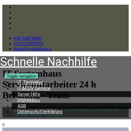
030 54874086
03322 8509070
team@systemhaus.it
Schnelle Nachhilfe
IT Systemhaus
Toggle navigation
Servicemitarbeiter 24 h
IT Techniker
IT&EDV Service
Beratung - Team
Server Hilfe
Impressum
AGB
IT & EDV Systemhaus
/
IT Systemhaus 24h Beratung
Datenschutzerklärung
Beitragschnelle Nachhilfe
0