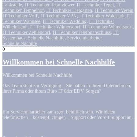
Tankstelle
,
IT Techniker Teamviewer
,
IT Techniker Tegel
,
IT
Techniker Tempelhof
,
IT Techniker Tiergarten
,
IT Techniker Verein
,
IT Techniker VoIP
,
IT Techniker VPN
,
IT Techniker Waldstadt
,
IT
Techniker Wannsee
,
IT Techniker Wedding
,
IT Techniker
Wilhelmstadt
,
IT Techniker Wilmersdorf
,
IT Techniker Wilmersodrf
,
IT Techniker Zehlendorf
,
IT TechnikerTelefonanschluss
,
IT-
Systemhaus
,
Schnelle Nachhilfe
,
Servicemitarbeiter
Schnelle-Nachilfe
0
Willkommen bei Schnelle Nachhilfe
Willkommen bei Schnelle Nachhilfe
Das Team steht zur Verfügung – Sie haben in Ihrem Unternehmen,
ihrer Firma oder ihrem Büro IT 0der EDV Sorgen?
Ein Servicemitarbeiter kann ggf. behilflich sein. Wir bieten
telefonischen – kostenpflichtigen – Support oder Vorort Support an.