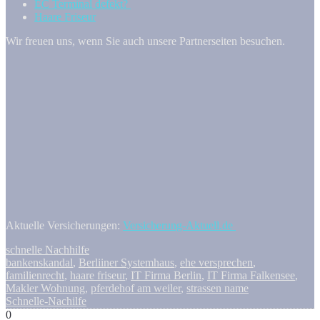
EC Terminal defekt?
Haare Friseur
Wir freuen uns, wenn Sie auch unsere Partnerseiten besuchen.
Aktuelle Versicherungen:
Versicherung-Aktuell.de
schnelle Nachhilfe
bankenskandal
,
Berliiner Systemhaus
,
ehe versprechen
,
familienrecht
,
haare friseur
,
IT Firma Berlin
,
IT Firma Falkensee
,
Makler Wohnung
,
pferdehof am weiler
,
strassen name
Schnelle-Nachilfe
0