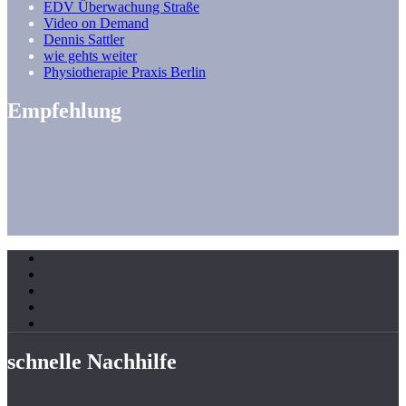
EDV Überwachung Straße
Video on Demand
Dennis Sattler
wie gehts weiter
Physiotherapie Praxis Berlin
Empfehlung
schnelle Nachhilfe