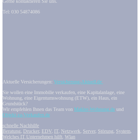
Gerne kontaktieren Sie uns.
Tel: 030 54874086
Aktuelle Versicherungen:
Versicherung-Aktuell.de
Sie wollen eine Immobilie verkaufen, eine Kapitalanlage, eine
Wohnung, eine Eigentumswohnung (ETW), ein Haus, ein
Grundstück?
Wir empfehlen Ihnen das Team von
Makler-Wohnung.de
und
Objekt-zu-Verkaufen.de
schnelle Nachhilfe
Beratung
,
Drucker
,
EDV
,
IT
,
Netzwerk
,
Server
,
Störung
,
System
,
Welches IT Unternehmen hilft
,
Wlan