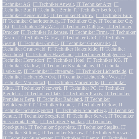
Techniker AG
,
IT Techniker Anwalt
,
IT Techniker Arzt
,
IT
Techniker Bar
,
IT Techniker Berlin
,
IT Techniker Betrieb
,
IT
Techniker Beuselmarkt
,
IT Techniker Buckow
,
IT Techniker Büro
,
IT Techniker Charlottenburg
,
IT Techniker City
,
IT Techniker City
Ost
,
IT Techniker City West
,
IT Techniker Dallgow
,
IT Techniker
Drucker
,
IT Techniker Falkensee
,
IT Techniker Firma
,
IT Techniker
Gastro
,
IT Techniker Gatow
,
IT Techniker GbR
,
IT Techniker
Gestüt
,
IT Techniker GmbH
,
IT Techniker Grossmarkt
,
IT
Techniker Grunewald
,
IT Techniker Hakenfelde
,
IT Techniker
Haselhorst
,
IT Techniker Havelland
,
IT Techniker Heiligensee
,
IT
Techniker Hermsdorf
,
IT Techniker Hotel
,
IT Techniker KG
,
IT
Techniker Kladow
,
IT Techniker Krankenhaus
,
IT Techniker
Lankwitz
,
IT Techniker Lichtenrade
,
IT Techniker Lichterfelde
,
IT
Techniker Lichterfelde Ost
,
IT Techniker Lichterfelde West
,
IT
Techniker Mariendorf
,
IT Techniker Marienfelde
,
IT Techniker
Mitte
,
IT Techniker Netzwerk
,
IT Techniker PC
,
IT Techniker
Pferdehof
,
IT Techniker Platz
,
IT Techniker Praxis
,
IT Techniker
Prenzlauer Berg
,
IT Techniker Radeland
,
IT Techniker
Reinickendorf
,
IT Techniker Router
,
IT Techniker Rudow
,
IT
Techniker Schmargendorf
,
IT Techniker Schöneberg
,
IT Techniker
Schule
,
IT Techniker Seegefeld
,
IT Techniker Server
,
IT Techniker
Servicemitarbeiter
,
IT Techniker Spandau
,
IT Techniker
Speckgürtel
,
IT Techniker Sportplatz
,
IT Techniker Steglitz
,
IT
Techniker Stiftung
,
IT Techniker Stresow
,
IT Techniker Streswoe
,
IT Techniker Stuerberater
,
IT Techniker T-Damm
,
IT Techniker