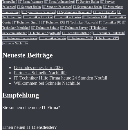
Tempelhof
IT Firma Wannsee
IT Firma Wilmersdorf
IT Service Berlin
IT Service
Falkensee
IT Support Berlin
IT Support Falkensee
IT Systemhaus Berlin
IT Systemhaus
Brandenburg
IT Systemhaus Falkensee
IT Systemhaus Havelland
IT Techniker AG
IT
Techniker Bar
IT Techniker Drucker
IT Techniker Gastro
IT Techniker GbR
IT Techniker
Gestüt
IT Techniker GmbH
IT Techniker KG
IT Techniker Netzwerk
IT Techniker PC
IT
Techniker Pferdehof
IT Techniker Schule
IT Techniker Server
IT Techniker
Servicemitarbeiter
IT Techniker Sportplatz
IT Techniker Stiftung
IT Techniker Tankstelle
IT Techniker Teamviewer
IT Techniker Verein
IT Techniker VoIP
IT Techniker VPN
Schnelle Nachhilfe
Neueste Beiträge
Gesundes neues Jahr 2026
Partner – Schnelle Nachhilfe
IT Techniker Hilfe Firma heute 24 Stunden Notfall
Willkommen bei Schnelle Nachhilfe
Empfehlung
Sie suchen eine neue IT Firma?
Einen neuen IT Dienstleister?