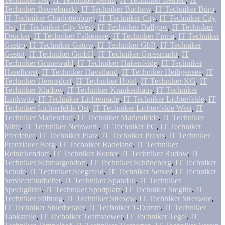
Techniker Beuselmarkt
,
IT Techniker Buckow
,
IT Techniker Büro
,
IT Techniker Charlottenburg
,
IT Techniker City
,
IT Techniker City
Ost
,
IT Techniker City West
,
IT Techniker Dallgow
,
IT Techniker
Drucker
,
IT Techniker Falkensee
,
IT Techniker Firma
,
IT Techniker
Gastro
,
IT Techniker Gatow
,
IT Techniker GbR
,
IT Techniker
Gestüt
,
IT Techniker GmbH
,
IT Techniker Grossmarkt
,
IT
Techniker Grunewald
,
IT Techniker Hakenfelde
,
IT Techniker
Haselhorst
,
IT Techniker Havelland
,
IT Techniker Heiligensee
,
IT
Techniker Hermsdorf
,
IT Techniker Hotel
,
IT Techniker KG
,
IT
Techniker Kladow
,
IT Techniker Krankenhaus
,
IT Techniker
Lankwitz
,
IT Techniker Lichtenrade
,
IT Techniker Lichterfelde
,
IT
Techniker Lichterfelde Ost
,
IT Techniker Lichterfelde West
,
IT
Techniker Mariendorf
,
IT Techniker Marienfelde
,
IT Techniker
Mitte
,
IT Techniker Netzwerk
,
IT Techniker PC
,
IT Techniker
Pferdehof
,
IT Techniker Platz
,
IT Techniker Praxis
,
IT Techniker
Prenzlauer Berg
,
IT Techniker Radeland
,
IT Techniker
Reinickendorf
,
IT Techniker Router
,
IT Techniker Rudow
,
IT
Techniker Schmargendorf
,
IT Techniker Schöneberg
,
IT Techniker
Schule
,
IT Techniker Seegefeld
,
IT Techniker Server
,
IT Techniker
Servicemitarbeiter
,
IT Techniker Spandau
,
IT Techniker
Speckgürtel
,
IT Techniker Sportplatz
,
IT Techniker Steglitz
,
IT
Techniker Stiftung
,
IT Techniker Stresow
,
IT Techniker Streswoe
,
IT Techniker Stuerberater
,
IT Techniker T-Damm
,
IT Techniker
Tankstelle
,
IT Techniker Teamviewer
,
IT Techniker Tegel
,
IT