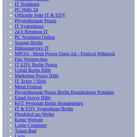
IT Notdienst
PC Hilfe 24
Offizielle Seite IT & EDV
Physiotherapie Praxis
IT Systemhaus
24 h Beratung IT
PC Notdienst Online
Storage Berlin
Bühnenservice IT
MPOA - Metal Power Open Air - Festival Wittstock
Ehe Versprechen
IT EDV Berlin Praxis
Unfall Berlin Hilfe
Marketing Praxis Hilfe
IT Ärger ? Hilfe
Metal Festival
Physiotherapie Praxis Berlin Brandenburg Potsdam
Email Server Hilfe
KFZ Werkstatt Berlin Brandenburg
IT & EDV Systemhaus Berlin
Pferdehof am Weiler
Keine Website
Login Computer
Traum Bad
Livja