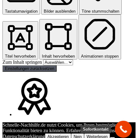
Tastaturnavigation
Bilder ausblenden
Töne stummschalten
Titel hervorheben
Inhalt hervorheben
Animationen stoppen
Zum Inhalt springen
Einstellungen zurücksetzen
Schnelle-Nachhilfe.de nutzt Cookies, um Ihnen bestmögliche
Sofortkontakt
Funktionalität bieten zu können. Erfahren Sie mehr in unserer
Datenschutzerklärung
Akzeptieren
Nein
Weiterlesen