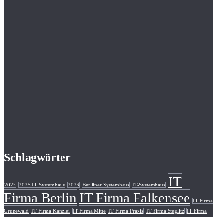
Schlagwörter
IT
2025
2025 IT Systemhaus
2026
Berliiner Systemhaus
IT-Systemhaus
Firma Berlin
IT Firma Falkensee
IT Firma
Grunewald
IT Firma Kanzlei
IT Firma Mitte
IT Firma Praxis
IT Firma Steglitz
IT Firma