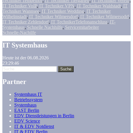
Techniker Tempelhof
,
IT Techniker Tiergarten
,
IT Techniker Verein
,
IT Techniker VoIP
,
IT Techniker VPN
,
IT Techniker Waldstadt
,
IT
Techniker Wannsee
,
IT Techniker Wedding
,
IT Techniker
Wilhelmstadt
,
IT Techniker Wilmersdorf
,
IT Techniker Wilmersodrf
,
IT Techniker Zehlendorf
,
IT TechnikerTelefonanschluss
,
IT-
Systemhaus
,
Schnelle Nachhilfe
,
Servicemitarbeiter
Schnelle-Nachilfe
IT Systemhaus
Heute ist der 06.08.2026
23:29:47
Partner
Systemhaus IT
Betriebssystem
Systemhaus
EAST Berlin
EDV Dienstleistungen in Berlin
EDV Science
IT & EDV Notdienst
IT & EDV Berlin