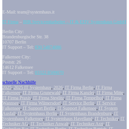
E-Mail: team@systemhaus.it
IT Firma
–
IHR Servicemitarbeiter – IT & EDV Systemhaus GmbH
Berlin City:
Brandenburgische Str. 38
10707 Berlin
IT Support – Tel:
030 54874086
Falkensee City:
Poststr. 26
14612 Falkensee
IT Support – Tel:
03322 8509070
schnelle Nachhilfe
2025
,
2025 IT Systemhaus
,
2026
,
IT Firma Berlin
,
IT Firma
Falkensee
,
IT Firma Grunewald
,
IT Firma Kanzlei
,
IT Firma Mitte
,
IT Firma Praxis
,
IT Firma Steglitz
,
IT Firma Tempelhof
,
IT Firma
Wannsee
,
IT Firma Wilmersdorf
,
IT Service Berlin
,
IT Service
Falkensee
,
IT Support Berlin
,
IT Support Falkensee
,
IT System
Ausfall
,
IT Systemhaus Berlin
,
IT Systemhaus Brandenburg
,
IT
Systemhaus Falkensee
,
IT Systemhaus Havelland
,
IT Techniker
,
IT
Techniker AG
,
IT Techniker Anwalt
,
IT Techniker Arzt
,
IT
Techniker Bar
,
IT Techniker Berlin
,
IT Techniker Betrieb
,
IT