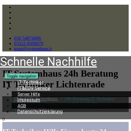
030 54874086
03322 8509070
team@systemhaus.it
Schnelle Nachhilfe
IT Systemhaus 24h Beratung
Toggle navigation
IT Techniker Lichtenrade
IT Techniker
IT&EDV Service
Server Hilfe
IT & EDV Systemhaus
/
24h Beratung IT Techniker
Impressum
Lichtenrade Ihre Firma brauch Hilfe? 24h Beratung
AGB
Tel:
03054874086
Datenschutzerklärung
0