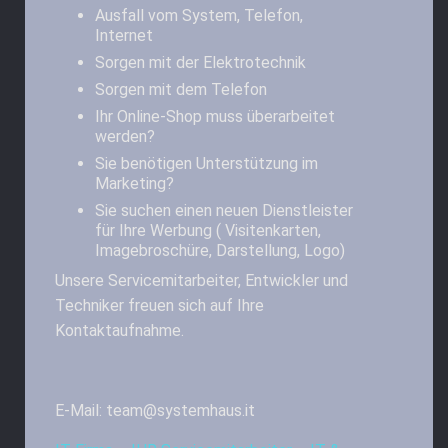
Ausfall vom System, Telefon,
Internet
Sorgen mit der Elektrotechnik
Sorgen mit dem Telefon
Ihr Online-Shop muss überarbeitet
werden?
Sie benötigen Unterstützung im
Marketing?
Sie suchen einen neuen Dienstleister
für Ihre Werbung ( Visitenkarten,
Imagebroschüre, Darstellung, Logo)
Unsere Servicemitarbeiter, Entwickler und
Techniker freuen sich auf Ihre
Kontaktaufnahme.
E-Mail: team@systemhaus.it