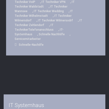
,
,
Techniker VoIP
IT Techniker VPN
IT
,
Techniker Waldstadt
IT Techniker
,
,
Wannsee
IT Techniker Wedding
IT
,
Techniker Wilhelmstadt
IT Techniker
,
,
Wilmersdorf
IT Techniker Wilmersodrf
IT
,
Techniker Zehlendorf
IT
,
TechnikerTelefonanschluss
IT-
,
,
Systemhaus
Schnelle Nachhilfe
Servicemitarbeiter
Schnelle-Nachilfe
IT Systemhaus