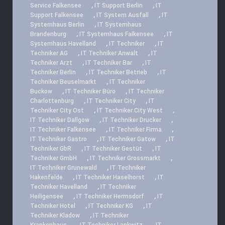
,
,
Service Falkensee
IT Support Berlin
IT
,
,
Support Falkensee
IT System Ausfall
IT
,
Systemhaus Berlin
IT Systemhaus
,
,
Brandenburg
IT Systemhaus Falkensee
IT
,
,
Systemhaus Havelland
IT Techniker
IT
,
,
Techniker AG
IT Techniker Anwalt
IT
,
,
Techniker Arzt
IT Techniker Bar
IT
,
,
Techniker Berlin
IT Techniker Betrieb
IT
,
Techniker Beuselmarkt
IT Techniker
,
,
Buckow
IT Techniker Büro
IT Techniker
,
,
Charlottenburg
IT Techniker City
IT
,
,
Techniker City Ost
IT Techniker City West
,
,
IT Techniker Dallgow
IT Techniker Drucker
,
,
IT Techniker Falkensee
IT Techniker Firma
,
,
IT Techniker Gastro
IT Techniker Gatow
IT
,
,
Techniker GbR
IT Techniker Gestüt
IT
,
,
Techniker GmbH
IT Techniker Grossmarkt
,
IT Techniker Grunewald
IT Techniker
,
,
Hakenfelde
IT Techniker Haselhorst
IT
,
Techniker Havelland
IT Techniker
,
,
Heiligensee
IT Techniker Hermsdorf
IT
,
,
Techniker Hotel
IT Techniker KG
IT
,
Techniker Kladow
IT Techniker
,
,