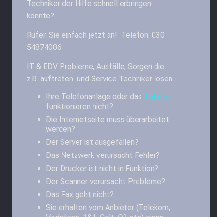
Techniker der Hilfe schnell erbringen
könnte?
Rufen Sie einfach jetzt an! Telefon: 030
54874086
IT & EDV Probleme, Ausfälle, Sorgen die
z.B. auftreten und Service Techniker lösen
Ihre Telefonanlage oder das
Telefon
funktionieren nicht?
Die Internetseite muss überarbeitet
werden?
Der Server ist ausgefallen?
Das Netzwerk verursacht Fehler?
Der Drucker ist nicht in Funktion?
Der Scanner verursacht Probleme?
Das Fax geht nicht?
Sie erhalten vom Anbieter (Telekom,