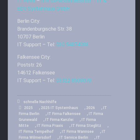
IT Firma
–
IHR Servicemitarbeiter – IT &
EDV Systemhaus GmbH
Berlin City:
Brandenburgische Str. 38
10707 Berlin
IT Support – Tel:
030 54874086
Falkensee City:
Poststr. 26
14612 Falkensee
IT Support – Tel:
03322 8509070
schnelle Nachhilfe
,
,
,
2025
2025 IT Systemhaus
2026
IT
,
,
Firma Berlin
IT Firma Falkensee
IT Firma
,
,
Grunewald
IT Firma Kanzlei
IT Firma
,
,
,
Mitte
IT Firma Praxis
IT Firma Steglitz
,
,
IT Firma Tempelhof
IT Firma Wannsee
IT
,
,
Firma Wilmersdorf
IT Service Berlin
IT