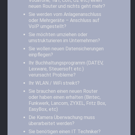
Vodafone, 1&1, Colt, O2 etc) einen
neuen Router und nichts geht mehr?
Sie werden vom Anlagenanschluss
oder Mehrgeräte – Anschluss auf
VoIP umgestellt?
Sie möchten umziehen oder
umstrukturieren im Unternehmen?
Sie wollen neuen Datensicherungen
einpflegen?
Ihr Buchhaltungsprogramm (DATEV,
Lexware, Steuersoft etc.)
verursacht Probleme?
Ihr WLAN / WiFi streikt?
Sie brauchen einen neuen Router
oder haben einen erhalten (Bintec,
Funkwerk, Lancom, ZYXEL, Fritz Box,
EasyBox, etc)
Die Kamera Überwachung muss
überarbeitet werden?
Sie benötigen einen IT Techniker?