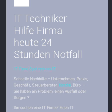
IT Techniker
Hilfe Firma
heute 24
Stunden Notfall
IT Firma Systemhaus IT
Schnelle Nachhilfe – Unternehmen, Praxis,
Geschäft, Steuerberater,
Kanzlei
, Büro –
Sie haben ein Problem, einen Ausfall oder
Sorgen ?
Sie suchen eine IT Firma? Einen IT