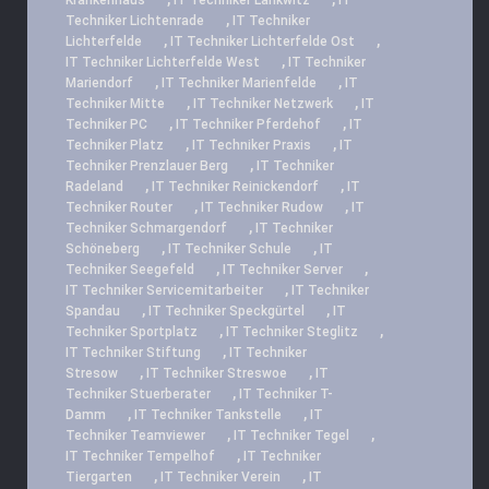
Krankenhaus
IT Techniker Lankwitz
IT
,
Techniker Lichtenrade
IT Techniker
,
,
Lichterfelde
IT Techniker Lichterfelde Ost
,
IT Techniker Lichterfelde West
IT Techniker
,
,
Mariendorf
IT Techniker Marienfelde
IT
,
,
Techniker Mitte
IT Techniker Netzwerk
IT
,
,
Techniker PC
IT Techniker Pferdehof
IT
,
,
Techniker Platz
IT Techniker Praxis
IT
,
Techniker Prenzlauer Berg
IT Techniker
,
,
Radeland
IT Techniker Reinickendorf
IT
,
,
Techniker Router
IT Techniker Rudow
IT
,
Techniker Schmargendorf
IT Techniker
,
,
Schöneberg
IT Techniker Schule
IT
,
,
Techniker Seegefeld
IT Techniker Server
,
IT Techniker Servicemitarbeiter
IT Techniker
,
,
Spandau
IT Techniker Speckgürtel
IT
,
,
Techniker Sportplatz
IT Techniker Steglitz
,
IT Techniker Stiftung
IT Techniker
,
,
Stresow
IT Techniker Streswoe
IT
,
Techniker Stuerberater
IT Techniker T-
,
,
Damm
IT Techniker Tankstelle
IT
,
,
Techniker Teamviewer
IT Techniker Tegel
,
IT Techniker Tempelhof
IT Techniker
,
,
Tiergarten
IT Techniker Verein
IT