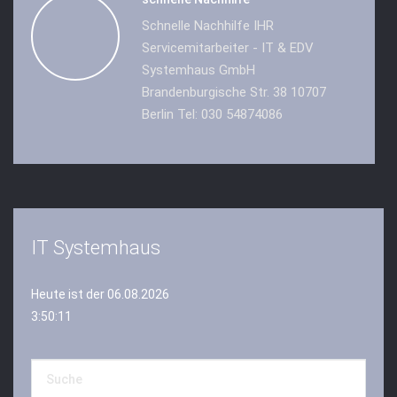
Schnelle Nachhilfe IHR
Servicemitarbeiter - IT & EDV
Systemhaus GmbH
Brandenburgische Str. 38 10707
Berlin Tel: 030 54874086
IT Systemhaus
Heute ist der 06.08.2026
3:50:12