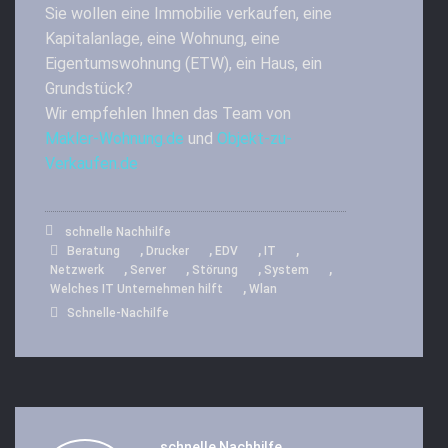
Sie wollen eine Immobilie verkaufen, eine
Kapitalanlage, eine Wohnung, eine
Eigentumswohnung (ETW), ein Haus, ein
Grundstück?
Wir empfehlen Ihnen das Team von
Makler-Wohnung.de
und
Objekt-zu-
Verkaufen.de
schnelle Nachhilfe
,
,
,
,
Beratung
Drucker
EDV
IT
,
,
,
,
Netzwerk
Server
Störung
System
,
Welches IT Unternehmen hilft
Wlan
Schnelle-Nachilfe
schnelle Nachhilfe