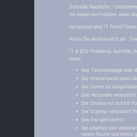
Schnelle Nachhilfe – Unternehm
Sie haben ein Problem, einen Au
Sie suchen eine IT Firma? Einen
Rufen Sie einfach jetzt an! Te
IT & EDV Probleme, Ausfälle, S
lösen
Ihre Telefonanlage oder 
Die Internetseite muss ü
Der Server ist ausgefalle
Das Netzwerk verursacht 
Der Drucker ist nicht in F
Der Scanner verursacht 
Das Fax geht nicht?
Sie erhalten vom Anbieter
neuen Router und nichts 