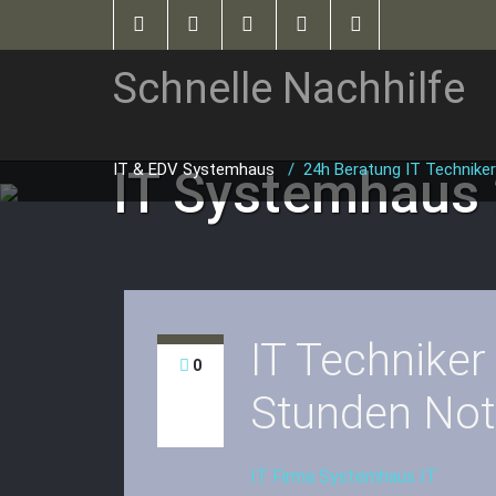
Schnelle Nachhilfe
IT & EDV Systemhaus
/
24h Beratung IT Techniker
IT Systemhaus
IT Techniker
0
Stunden Notf
IT Firma Systemhaus IT