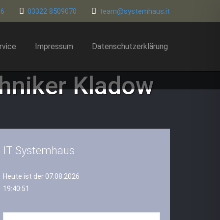
86
03322 8509070
team@systemhaus.it
rvice
Impressum
Datenschutzerklärung
chniker Kladow
IT Systemhaus
Heute ist der 07.08.2026
19:40:52