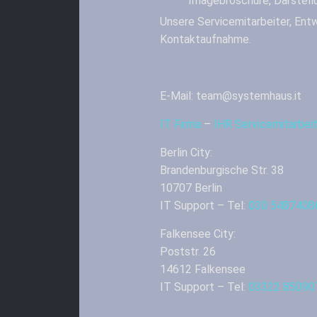
Imagebroschüre, Darstell
Unsere Servicemitarbeiter, Entw
Kontaktaufnahme.
E-Mail: team@systemhaus.it
IT Firma
–
IHR Servicemitarbe
Berlin City:
Brandenburgische Str. 38
10707 Berlin
IT Support – Tel:
030 5487408
Falkensee City:
Poststr. 26
14612 Falkensee
IT Support – Tel:
03322 85090