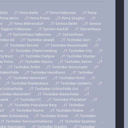
,
,
,
2026
IT Firma Berlin
IT Firma Falkensee
IT Firma
,
,
,
 Firma Mitte
IT Firma Praxis
IT Firma Steglitz
IT
,
,
,
ee
IT Firma Wilmersdorf
IT Service Berlin
IT Service
,
,
 Support Falkensee
IT System Ausfall
IT Systemhaus
,
,
g
IT Systemhaus Falkensee
IT Systemhaus
,
,
,
hniker AG
IT Techniker Anwalt
IT Techniker Arzt
IT
,
,
,
IT Techniker Betrieb
IT Techniker Beuselmarkt
IT
,
,
,
üro
IT Techniker Charlottenburg
IT Techniker City
IT
,
,
,
ity West
IT Techniker Dallgow
IT Techniker Drucker
,
,
,
er Firma
IT Techniker Gastro
IT Techniker Gatow
IT
,
,
,
t
IT Techniker GmbH
IT Techniker Grossmarkt
IT
,
,
 Hakenfelde
IT Techniker Haselhorst
IT Techniker
,
,
,
e
IT Techniker Hermsdorf
IT Techniker Hotel
IT
,
,
,
IT Techniker Krankenhaus
IT Techniker Lankwitz
IT
,
,
r Lichterfelde
IT Techniker Lichterfelde Ost
IT
,
,
echniker Mariendorf
IT Techniker Marienfelde
IT
,
,
,
zwerk
IT Techniker PC
IT Techniker Pferdehof
IT
,
,
is
IT Techniker Prenzlauer Berg
IT Techniker
,
,
,
orf
IT Techniker Router
IT Techniker Rudow
IT
,
,
hniker Schöneberg
IT Techniker Schule
IT Techniker
,
,
,
IT Techniker Servicemitarbeiter
IT Techniker Spandau
,
,
iker Sportplatz
IT Techniker Steglitz
IT Techniker