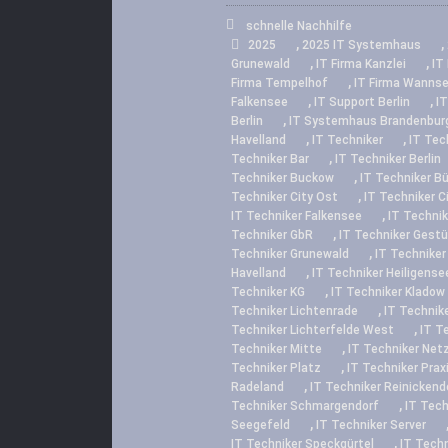
schnelle Nachhilfe
,
,
2025
2025 IT Systemhaus
,
,
Grunewald
IT Firma Kanzlei
IT
,
Firma Tempelhof
IT Firma Wanns
,
,
Falkensee
IT Support Berlin
IT
,
Berlin
IT Systemhaus Brandenbur
,
,
Havelland
IT Techniker
IT Tec
,
Techniker Bar
IT Techniker Berlin
,
Techniker Buckow
IT Techniker B
,
Techniker City Ost
IT Techniker C
,
IT Techniker Falkensee
IT Technik
,
Techniker GbR
IT Techniker Gestü
,
Techniker Grunewald
IT Techniker
,
Havelland
IT Techniker Heiligense
,
Techniker KG
IT Techniker Kladow
,
Techniker Lichtenrade
IT Technike
,
Techniker Lichterfelde West
IT T
,
Techniker Mitte
IT Techniker Net
,
Techniker Platz
IT Techniker Prax
,
Radeland
IT Techniker Reinickend
,
Techniker Schmargendorf
IT Tec
,
Seegefeld
IT Techniker Server
,
IT Techniker Speckgürtel
IT Techn