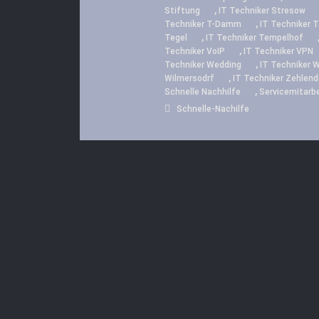
,
Stiftung
IT Techniker Stresow
,
Techniker T-Damm
IT Techniker T
,
Tegel
IT Techniker Tempelhof
,
Techniker VoIP
IT Techniker VPN
,
Techniker Wedding
IT Techniker 
,
Wilmersodrf
IT Techniker Zehlend
,
Schnelle Nachhilfe
Servicemitarbe
Schnelle-Nachilfe