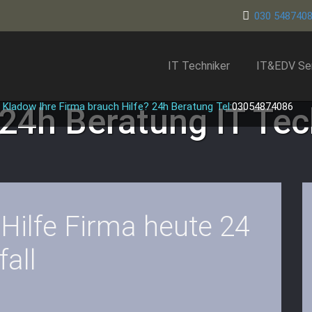
030 548740
IT Techniker
IT&EDV Se
 Kladow Ihre Firma brauch Hilfe? 24h Beratung Tel:
03054874086
 24h Beratung
IT Te
 Hilfe Firma heute 24
all