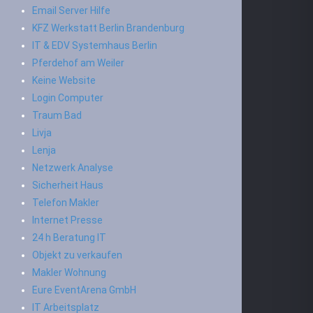
Email Server Hilfe
KFZ Werkstatt Berlin Brandenburg
IT & EDV Systemhaus Berlin
Pferdehof am Weiler
Keine Website
Login Computer
Traum Bad
Livja
Lenja
Netzwerk Analyse
Sicherheit Haus
Telefon Makler
Internet Presse
24 h Beratung IT
Objekt zu verkaufen
Makler Wohnung
Eure EventArena GmbH
IT Arbeitsplatz