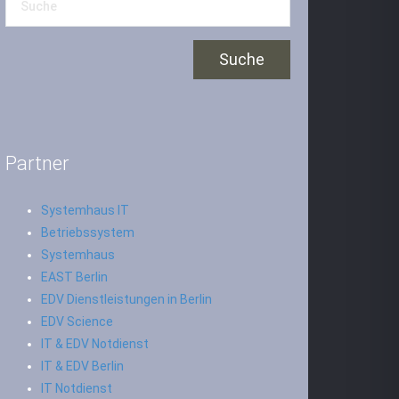
Partner
Systemhaus IT
Betriebssystem
Systemhaus
EAST Berlin
EDV Dienstleistungen in Berlin
EDV Science
IT & EDV Notdienst
IT & EDV Berlin
IT Notdienst