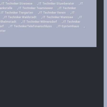
,
,
,
IT Techniker Streswoe
IT Techniker Stuerberater
IT
,
,
ankstelle
IT Techniker Teamviewer
IT Techniker
,
,
,
IT Techniker Tiergarten
IT Techniker Verein
IT
,
,
,
IT Techniker Waldstadt
IT Techniker Wannsee
IT
,
,
Wilhelmstadt
IT Techniker Wilmersdorf
IT Techniker
,
,
,
orf
IT TechnikerTelefonanschluss
IT-Systemhaus
iter