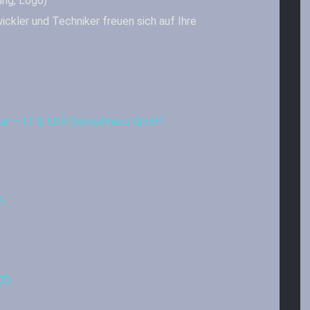
ung, Logo)
ickler und Techniker freuen sich auf Ihre
iter – IT & EDV Systemhaus GmbH
6
70