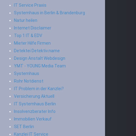
IT Service Praxis
Systemhaus in Berlin & Brandenburg
Natur heilen
Internet Disclaimer
Top 1 IT & EDV
Mieter Hilfe Firmen
Detektei Detektiv.name
Design Anstalt Webdesign
YMT - YOUNG Media Team
Systemhaus
Rohr Notdienst
IT Problem in der Kanzlei?
Versicherung Aktuell
IT Systemhaus Berlin
Insolvenzberater Info
Immobilien Verkauf
SET Berlin
Kanzlei IT Service