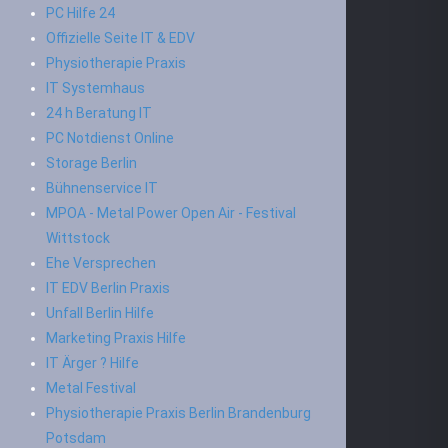
PC Hilfe 24
Offizielle Seite IT & EDV
Physiotherapie Praxis
IT Systemhaus
24 h Beratung IT
PC Notdienst Online
Storage Berlin
Bühnenservice IT
MPOA - Metal Power Open Air - Festival
Wittstock
Ehe Versprechen
IT EDV Berlin Praxis
Unfall Berlin Hilfe
Marketing Praxis Hilfe
IT Ärger ? Hilfe
Metal Festival
Physiotherapie Praxis Berlin Brandenburg
Potsdam