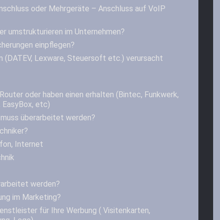
nschluss oder Mehrgeräte – Anschluss auf VoIP
er umstrukturieren im Unternehmen?
cherungen einpflegen?
 (DATEV, Lexware, Steuersoft etc.) verursacht
Router oder haben einen erhalten (Bintec, Funkwerk,
 EasyBox, etc)
muss überarbeitet werden?
chniker?
fon, Internet
hnik
rarbeitet werden?
ung im Marketing?
nstleister für Ihre Werbung ( Visitenkarten,