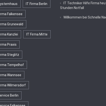
IT Techniker Hilfe Firma heu
Systemhaus
IT Firma Berlin
Stunden Notfall
Firma Falkensee
Willkommen bei Schnelle Na
Firma Grunewald
irma Kanzlei
IT Firma Mitte
irma Praxis
irma Steglitz
Firma Tempelhof
Firma Wannsee
Firma Wilmersdorf
ervice Berlin
Service Falkensee