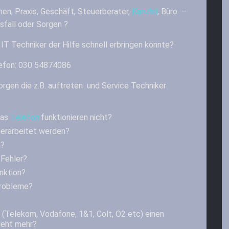
en, Praxis, Geschäft, Steuerberater,
Kanzlei
, Büro –
sfall oder Sorgen ?
 IT Techniker der Hilfe schnell erbringen könnte?
lefon: 030 54874086
orgen die z.B. auftreten und Service Techniker
das
Telefon
funktionieren nicht?
berarbeitet werden?
n?
Fehler?
unktion?
Probleme?
 (Telekom, Vodafone, 1&1, Colt, O2 etc) einen
geht mehr?