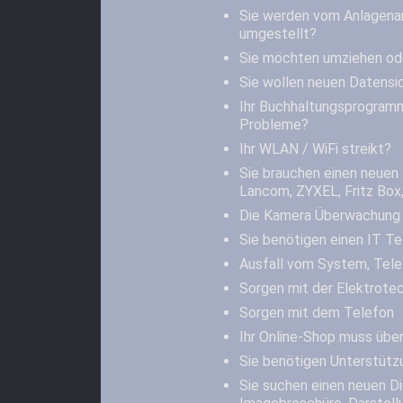
Sie werden vom Anlagena
umgestellt?
Sie möchten umziehen od
Sie wollen neuen Datensi
Ihr Buchhaltungsprogramm
Probleme?
Ihr WLAN / WiFi streikt?
Sie brauchen einen neuen 
Lancom, ZYXEL, Fritz Box,
Die Kamera Überwachung 
Sie benötigen einen IT Te
Ausfall vom System, Tele
Sorgen mit der Elektrotec
Sorgen mit dem Telefon
Ihr Online-Shop muss übe
Sie benötigen Unterstütz
Sie suchen einen neuen Die